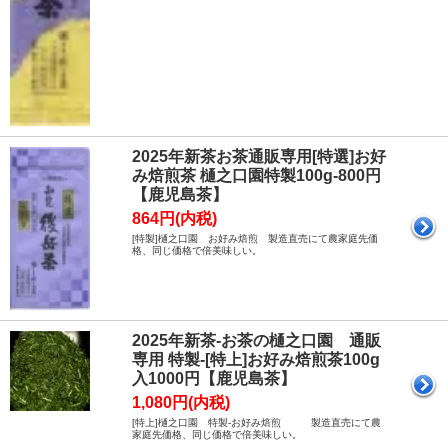
2025年新茶お茶通販専用[特選]お好
み焙煎茶 樋之口園特製100g-800円
【鹿児島茶】
864円(内税)
[特製]樋之口園 お好み焙煎 製造直売にて農家庭先価
格、同じ価格で倍美味しい。
2025年新茶-お茶の樋之口園 通販
専用 特製-[特上]お好み焙煎茶100g
入1000円【鹿児島茶】
1,080円(内税)
[特上]樋之口園 特製-お好み焙煎 製造直売にて農
家庭先価格、同じ価格で倍美味しい。