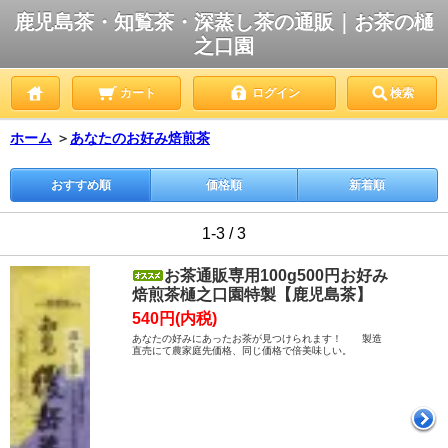
鹿児島茶・知覧茶・深蒸し茶の通販｜お茶の樋
之口園
カート
ログイン
検索
ホーム
＞
あなたのお好み焙煎茶
おすすめ順
価格順
新着順
1-3 / 3
お茶通販専用100g500円お好み
焙煎茶樋之口園特製【鹿児島茶】
540円(内税)
あなたの好みにあったお茶が見つけられます！ 製造
直売にて農家庭先価格、同じ価格で倍美味しい。