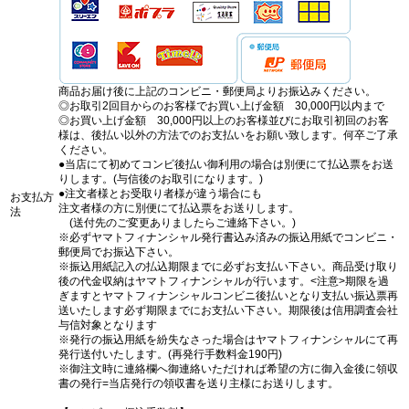
商品お届け後に上記のコンビニ・郵便局よりお振込みください。
◎お取引2回目からのお客様でお買い上げ金額 30,000円以内まで
◎お買い上げ金額 30,000円以上のお客様並びにお取引初回のお客
様は、後払い以外の方法でのお支払いをお願い致します。何卒ご了承
ください。
●当店にて初めてコンビ後払い御利用の場合は別便にて払込票をお送
りします。(与信後のお取引になります。)
●注文者様とお受取り者様が違う場合にも
お支払方
注文者様の方に別便にて払込票をお送りします。
法
(送付先のご変更ありましたらご連絡下さい。)
※必ずヤマトフィナンシャル発行書込み済みの振込用紙でコンビニ・
郵便局でお振込下さい。
※振込用紙記入の払込期限までに必ずお支払い下さい。商品受け取り
後の代金収納はヤマトフィナンシャルが行います。<注意>期限を過
ぎますとヤマトフィナンシャルコンビニ後払いとなり支払い振込票再
送いたします必ず期限までにお支払い下さい。期限後は信用調査会社
与信対象となります
※発行の振込用紙を紛失なさった場合はヤマトフィナンシャルにて再
発行送付いたします。(再発行手数料金190円)
※御注文時に連絡欄へ御連絡いただければ希望の方に御入金後に領収
書の発行=当店発行の領収書を送り主様にお送りします。