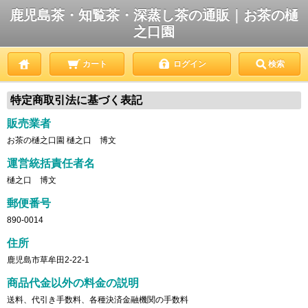
鹿児島茶・知覧茶・深蒸し茶の通販｜お茶の樋
之口園
カート
ログイン
検索
特定商取引法に基づく表記
販売業者
お茶の樋之口園 樋之口 博文
運営統括責任者名
樋之口 博文
郵便番号
890-0014
住所
鹿児島市草牟田2-22-1
商品代金以外の料金の説明
送料、代引き手数料、各種決済金融機関の手数料