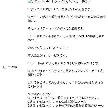
※お支払い回数は1回払いとさせていただきます。
※カードの銘柄・番号(英数小文字)・お名前・有効期限等の
御入力
※セキュリティコードの御入力が必要です。
カード裏面に印字されている末尾3桁（AMEXの場合は表面
の4桁）
の数字を入力してもらうことで、
本人認証を行うサービスです。
※ カード会社により表示箇所および名称が異なります。
お支払方法
※当店ではセキュリティ上の配慮からクレジットカード利
用控は原則
としてお送りしておりません。カード会社から送付される
ご利用明細
をご確認ください。
※ご注文後、eメール2通届きますのでご確認ください。
1通目（当店から）…自動仮計算返信eメール
2通目（当店から）…送料修正等の最終御計算確認eメール