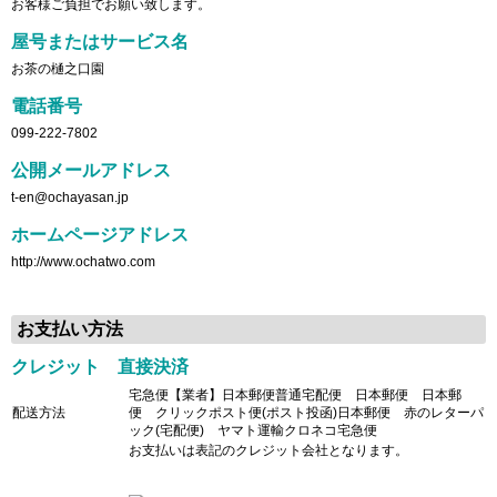
お客様ご負担でお願い致します。
屋号またはサービス名
お茶の樋之口園
電話番号
099-222-7802
公開メールアドレス
t-en@ochayasan.jp
ホームページアドレス
http://www.ochatwo.com
お支払い方法
クレジット 直接決済
宅急便【業者】日本郵便普通宅配便 日本郵便 日本郵
配送方法
便 クリックポスト便(ポスト投函)日本郵便 赤のレターパ
ック(宅配便) ヤマト運輸クロネコ宅急便
お支払いは表記のクレジット会社となります。