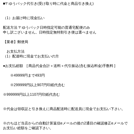
■〒ゆうパック代引き(受け取り時に代金と商品引き換え)
（1）お届け時に現金払い
配送方法 〒ゆうパック日時指定可能の普通宅配便のみ
申し訳ございません。日時指定無特割引き便は選べません
【業者】郵便局
お支払方法
（1）配達時に現金でお支払いの方
●お支払総額 [ 商品代金合計＋送料＋代引振込(含む振込料金)手数料 ]
※49999円まで493円
※299999円以上907円印紙代含む
※999999円以上1107円印紙代含む
※代金は領収証と引き換えに商品配送時に配送員に現金でお支払い下さい。
※のちほど当店からの自動計算返信eメールの後の2通目の確認修正eメールで
お支払い総額をご確認下さい。