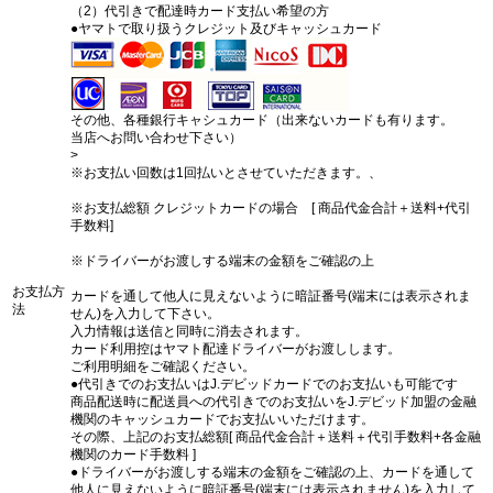
（2）代引きで配達時カード支払い希望の方
●ヤマトで取り扱うクレジット及びキャッシュカード
その他、各種銀行キャシュカード（出来ないカードも有ります。
当店へお問い合わせ下さい）
>
※お支払い回数は1回払いとさせていただきます。、
※お支払総額 クレジットカードの場合 [ 商品代金合計＋送料+代引
手数料]
※ドライバーがお渡しする端末の金額をご確認の上
お支払方
カードを通して他人に見えないように暗証番号(端末には表示されま
法
せん)を入力して下さい。
入力情報は送信と同時に消去されます。
カード利用控はヤマト配達ドライバーがお渡しします。
ご利用明細をご確認ください。
●代引きでのお支払いはJ.デビッドカードでのお支払いも可能です
商品配送時に配送員への代引きでのお支払いをJ.デビッド加盟の金融
機関のキャッシュカードでお支払いいただけます。
その際、上記のお支払総額[ 商品代金合計＋送料＋代引手数料+各金融
機関のカード手数料 ]
●ドライバーがお渡しする端末の金額をご確認の上、カードを通して
他人に見えないように暗証番号(端末には表示されません)を入力して