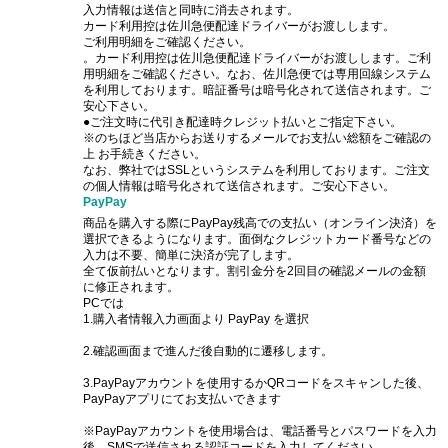
入力情報は送信と同時に消去されます。
カード利用控は佐川急便配達ドライバーがお渡しします。
ご利用明細をご確認ください。
。カード利用控は佐川急便配達ドライバーがお渡しします。ご利
用明細をご確認ください。なお、佐川急便では専用回線システム
を利用しております。暗証番号は暗号化されて送信されます。ご
安心下さい。
●ご注文時に代引き配達時クレジット払いとご指定下さい。
※のちほど当店からお送りするメールでお支払い総額をご確認の
上 お手続きください。
なお、弊社ではSSLというシステムを利用しております。ご注文
の個人情報は暗号化されて送信されます。ご安心下さい。
PayPay
商品を購入する際にPayPay残高での支払い（オンライン決済）を
選択できるようになります。面倒なクレジットカード番号などの
入力は不要、簡単に決済が完了します。
全て仮前払いとなります。割引金分を2回目の確認メールの金額
に修正されます。
PCでは
1.購入者情報入力画面より PayPay を選択
2.確認画面まで進んだ後自動的に遷移します。
3.PayPayアカウントを使用するかQRコードをスキャンした後、
PayPayアプリにてお支払いできます
※PayPayアカウントを使用場合は、電話番号とパスワードを入力
後、SMSで送信される認証コードを入力してください。