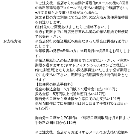
※ご注文後、当店からの自動計算返信eメールの後の3回目
の送料等確認修正eメールでお支払い総額をご確認下さい。
●注文者様とお受取り者様が違う場合は
注文者様の方に別便にて当店発行の記入済み郵便局振替票
をお送りします。
(送付先のご変更ありましたらご連絡下さい。)
※必ず期限までに当店発行書込み済みの振込用紙で郵便局
でお振込下さい。
お支払方法
※当店発行の振込用紙を紛失なさった場合は再発行送付い
たします。
※領収書の発行=希望の方に当店発行の領収書をお送りしま
す。
※振込用紙記入の払込期限までにお支払い下さい。<注意>
期限を過ぎますと(ヤマトフィナンシャル)コンビニ後払い
(含む郵便局)となり支払い振込票再送いたします必ず期限ま
でにお支払い下さい。期限後は信用調査会社与信対象とな
ります
【郵便局の振込手数料】
現金の振込金額 5万円以下 *(通常窓口払い203円 )
振込金額 5万円以上 *(通常窓口払い417円)
御自分の口座から※通帳から窓口でのお支払い146円
※ATM操作にて口座間取引は月１回まで手数料\0(2回目か
ら125円)
御自分の口座からPC操作にて郵貯口座間取引は月５回まで
手数料\0-6回目から115円
※ご注文後、当店からお送りするメールでお支払い総額を