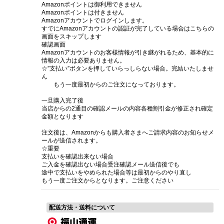
Amazonポイントは御利用できません
Amazonポイントは付きません
Amazonアカウントでログインします。
すでにAmazonアカウントの認証が完了している場合はこちらの
画面をスキップします
確認画面
Amazonアカウントのお客様情報が引き継がれるため、基本的に
情報の入力は必要ありません。
☆”支払い”ボタンを押していらっしらない場合。完結いたしませ
ん
もう一度最初からのご注文になっております。
一旦購入完了後
当店からの2通目の確認メールの内容各種割引金が修正され確定
金額となります
注文後は、Amazonからも購入者さまへご請求内容のお知らせメ
ールが送信されます。
☆重要
支払いを確認出来ない場合
ご入金を確認出ない場合受注確認メール送信後でも
途中で支払いをやめられた場合等は最初からのやり直し
もう一度ご注文からとなります。ご注意ください
配送方法・送料について