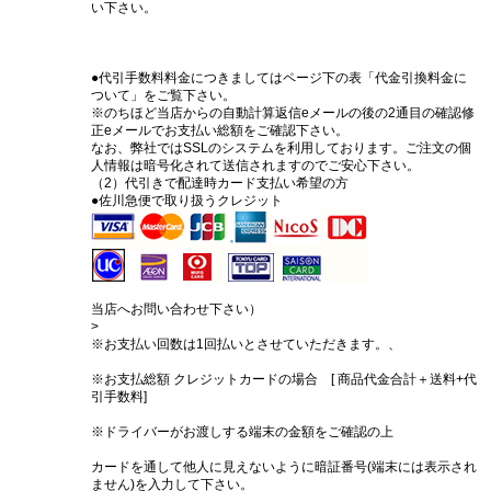
い下さい。
●代引手数料料金につきましてはページ下の表「代金引換料金に
ついて」をご覧下さい。
※のちほど当店からの自動計算返信eメールの後の2通目の確認修
正eメールでお支払い総額をご確認下さい。
なお、弊社ではSSLのシステムを利用しております。ご注文の個
人情報は暗号化されて送信されますのでご安心下さい。
（2）代引きで配達時カード支払い希望の方
●佐川急便で取り扱うクレジット
当店へお問い合わせ下さい）
>
※お支払い回数は1回払いとさせていただきます。、
※お支払総額 クレジットカードの場合 [ 商品代金合計＋送料+代
引手数料]
※ドライバーがお渡しする端末の金額をご確認の上
カードを通して他人に見えないように暗証番号(端末には表示され
ません)を入力して下さい。