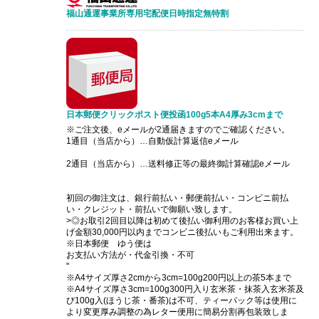
福山通運事業所専用宅配便日時指定無特割
日本郵便クリックポスト便投函100g5本A4厚み3cmまで
※ご注文後、eメールが2通届きますのでご確認ください。
1通目（当店から）…自動仮計算返信eメール
2通目（当店から）…送料修正等の最終御計算確認eメール
初回の御注文は、銀行前払い・郵便前払い・コンビニ前払
い・クレジット・前払いで御願い致します。
>◎お取引2回目以降は初めて後払い御利用のお客様お買い上
げ金額30,000円以内までコンビニ後払いもご利用出来ます。
※日本郵便 ゆう便は
お支払い方法が・代金引換・不可
"
※A4サイズ厚さ2cmから3cm=100g200円以上の茶5本まで
※A4サイズ厚さ3cm=100g300円入り玄米茶・抹茶入玄米茶及
び100g入(ほうじ茶・番茶)は不可、ティーパック等は使用に
より変更厚み調整の為レター便用に簡易分割再包装致しま