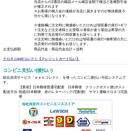
当店からの2通目の確認メール確定金額で後ほど各種割引金
が修正されます
※お客様の御入金の連絡が当店に届きますのが御決裁後-5
分から後になります。
※連絡欄に注文時に御連絡いただければ領収書の発行=ギフ
ト注文など注文者様とお受取り者様が違う場合は希望の方
に別便で当店発行の領収書をお送りします。
※注文時に御連絡いただければ領収書の発行=御希望の方に
当店発行の領収書をお送りします。
お支払総額
商品代金：商品代金合計＋送料
クロネコwebコレクト【クレジットカード払い】
コンビニ支払い(後払い)
総合決済サービス「ｗｅｂコレクト」を使ったコンビ二後払い与信システムで
す。
【業者】日本郵便普通宅配便 日本郵便 クリックポスト便(ポスト
配送方法
投函)日本郵便 赤のレターパック(宅配便) ヤマト運輸クロネコ宅急
便