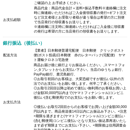
ご確認の上 お手続きください。
商品代金：商品代金合計＋送料+振込手数料※連絡欄に注文
時に御連絡いただければご入金後領収書の発行=ギフト注文
など注文者様とお受取り者様が違う場合は希望の方に別便
お支払総額
で当店発行の領収書をお送りします。
※連絡欄に注文時に御連絡いただければご入金後に領収書
の発行は希望の方に当店発行の領収書をお送りします。
銀行振込（後払い）
【業者】日本郵便普通宅配便 日本郵便 クリックポスト
配送方法
便(ポスト投函)日本郵便 赤のレターパック(宅配便) ヤマ
ト運輸クロネコ宅急便
商品お届け後に銀行よりお振込みください。,スマートフォ
ン,タブレットからお支払い下さい。当店のゆうちょ銀行、
PayPay銀行、鹿児島銀行、
◎お取引初回のお客様は、大変恐縮ですが後払い以外の方
法でのお支払いをお願い致します。何卒ご了承ください。
◎お取引2回目以降は初めて後払い御利用のお客様お買い上
げ金額30,000円以内まで(ヤマトフィナンシャル)コンビニ
後払い(含む郵便局)でのお支払いをお願い致します。
お支払方法
◎後払いお取引2回目からのお客様でお買い上げ金額30,000
円以内まで。商品発送後14日以内にお振込み下さい。<注意
>期限を過ぎますと(ヤマトフィナンシャル)コンビニ後払い
(含む郵便局)コンビニ後払いとなり支払い振込票再送いたし
ます必ず期限までにお支払い下さい。<期限後は信用調査会