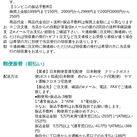
す。
【コンビニの振込手数料】
御買上金額1999円まで150円、2000円から2999円まで200円3000円から
250円
商品代金：商品代金合計＋送料+振込手数料は御買上金額により異なります
お
※ご注文後、当店からの自動計算返信eメールの後の2回目の送料等確認修
支
正eメールでお支払い総額をご確認下さい。※連絡欄に注文時に御連絡いた
払
だければ領収書の発行=ギフト注文など注文者様とお受取り者様が違う場合
総
は希望の方に別便で当店発行の領収書をお送りします。
額
※連絡欄に注文時に御連絡いただければ領収書の発行は希望の方に当店発
行の領収書をお送りします。
郵便振替（前払い）
【業者】日本郵便普通宅配便 日本郵便 クリックポスト
配送方法
便(ポスト投函)日本郵便 赤のレターパック(宅配便) ヤマ
ト運輸クロネコ宅急便
【振込先】ご注文後、確認のeメール、電話、FAXでご連絡
致します。
●郵便局=振込み-3種類
1.*通常振込み 2.*ATM 3.*電信扱い
※なお、振込手数料はお客様負担でお願い致します。
振込手数料：郵便局でお確かめ下さい。
現金振込金額 5万円未満*(通常窓口払い203円 ) *(ATM払い
152円)
振込金額 5万円以上 *(通常窓口払い417円) *(ATM払い366
円)
御自分にて口座から※通帳から窓口でのお支払い146円