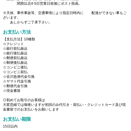
関西以北4-5日営業日前後にポスト投函。
※天候、事件事故等、交通事情により指定日時内に 配達ができない事もご
ざいます。
あしからずご了承下さい。
お支払い方法
【支払方法】10種類
☆クレジット
☆銀行前払振込
☆銀行後払振込
☆郵便前払振込
☆郵便後払振込
☆コンビニ後払
☆コンビニ前払
☆佐川急便代金引換
☆ヤマト代金引換
☆郵便代金引換
☆現金書留
◎初めてお取引のお客様は
大変恐縮では御座いますが初回のみ代引き・前払い・クレジットカード及び現
金書留でのお支払いをお願いします
お支払い期限
15日以内