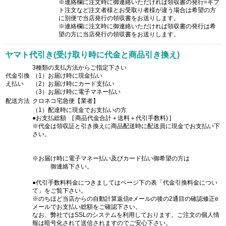
※連絡欄に注文時に御連絡いただければ領収書の発行=ギフ
ト注文など注文者様とお受取り者様が違う場合は希望の方
に別便で当店発行の領収書をお送りします。
※連絡欄に注文時に御連絡いただければ領収書の発行は希
望の方に当店発行の領収書をお送りします。
ヤマト代引き(受け取り時に代金と商品引き換え)
3種類の支払方法からご指定下さい
代金引換
（1）お届け時に現金払い
え払い
（2）お届け時にカード支払い
（3）お届け時に電子マネー払い
配送方法
クロネコ宅急便【業者】
（1）配達時に現金でお支払いの方
●お支払総額 [ 商品代金合計＋送料＋代引手数料) ]
※代金は領収証と引き換えに商品配送時に配送員に現金でお支払い下
さい。
※お届け時に電子マネー払い及びカード払い御希望の方は
御連絡下さい。
●代引手数料料金につきましてはページ下の表「代金引換料金につい
て」をご覧下さい。
※のちほど当店からの自動計算返信eメールの後の2通目の確認修正e
メールでお支払い総額をご確認下さい。
なお、弊社ではSSLのシステムを利用しております。ご注文の個人情
報は暗号化されて送信されますのでご安心下さい。