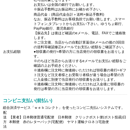
社与信対象となります>
お支払いは全国の銀行でお願いします。
※振込手数料はお振込時にお確かめ下さい。
商品代金：(商品代金合計＋送料+振込手数料)
なお、振込手数料はお客様負担でお願い致します。,スマー
トフォン,タブレットからお支払い下さい。ゆうちょ銀行、
PayPay銀行、鹿児島銀行
【振込先】は後ほど確認のeメール、電話、FAXでご連絡致
します。
※ご注文後、当店からの自動計算返信eメールの後の3回目
の送料等確認修正eメールでお支払い総額をご確認下さい。
お支払総額
●領収書の発行=希望の方に当店発行の領収書をお送りしま
す。
※のちほど当店からお送りするeメールでお支払い総額をご
確認の上お手続きください。
※連絡欄に注文時に御連絡いただければ領収書の発行=ギフ
ト注文など注文者様とお受取り者様が違う場合は希望の方
に入金後に別便で当店発行の領収書をお送りします。
※連絡欄に注文時に御連絡いただければ入金後に領収書の
発行は希望の方に当店発行の領収書をお送りします。
コンビニ支払い(前払い)
総合決済サービス「ｗｅｂコレクト」を使ったコンビ二先払いシステムです。
配
送
【業者】日本郵便普通宅配便 日本郵便 クリックポスト便(ポスト投函)日
方
本郵便 赤のレターパック(宅配便) ヤマト運輸クロネコ宅急便
法