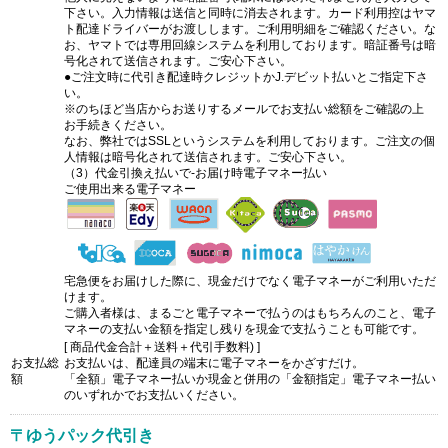
下さい。入力情報は送信と同時に消去されます。カード利用控はヤマ
ト配達ドライバーがお渡しします。ご利用明細をご確認ください。な
お、ヤマトでは専用回線システムを利用しております。暗証番号は暗
号化されて送信されます。ご安心下さい。
●ご注文時に代引き配達時クレジットかJ.デビット払いとご指定下さ
い。
※のちほど当店からお送りするメールでお支払い総額をご確認の上
お手続きください。
なお、弊社ではSSLというシステムを利用しております。ご注文の個
人情報は暗号化されて送信されます。ご安心下さい。
（3）代金引換え払いで-お届け時電子マネー払い
ご使用出来る電子マネー
宅急便をお届けした際に、現金だけでなく電子マネーがご利用いただ
けます。
ご購入者様は、まるごと電子マネーで払うのはもちろんのこと、電子
マネーの支払い金額を指定し残りを現金で支払うことも可能です。
[ 商品代金合計＋送料＋代引手数料) ]
お支払総
お支払いは、配達員の端末に電子マネーをかざすだけ。
額
「全額」電子マネー払いか現金と併用の「金額指定」電子マネー払い
のいずれかでお支払いください。
〒ゆうパック代引き