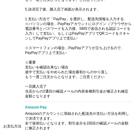
5.決済完了後、購入完了画面が表示されます。
1.支払い方法で「PayPay」を選択し、配送先情報を入力する
☆パソコンの場合…PayPayアカウントにログイン（ブラウザから
電話番号とパスワードを入力後、SMSで送信される認証コードを
入力）して支払い、もしくはPayPayアプリでQRコードをスキャ
ンしてPayPayアプリ上で支払い
☆スマートフォンの場合…PayPayアプリが立ち上げるので、
PayPayアプリ上で支払い
☆重要
支払いを確認出来ない場合
途中で支払いをやめられた場合最初からのやり直し
もう一度ご注文からとなります。ご注意ください
一旦購入完了
当店からの2通目の確認メールの内容各種割引金が修正され確定
金額となります
Amazon Pay
Amazonのアカウントに登録された配送先や支払い方法を利用し
て決済できます。
全て仮前払いとなります。割引金分を2回目の確認メールの金額
お支払方法
に修正されます