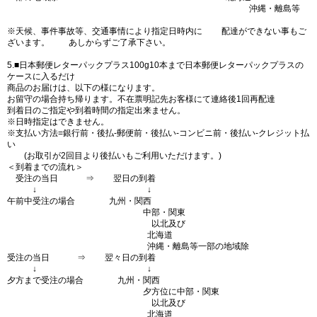
沖縄・離島等
※天候、事件事故等、交通事情により指定日時内に 配達ができない事もご
ざいます。 あしからずご了承下さい。
5.■日本郵便レターパックプラス100g10本まで日本郵便レターパックプラスの
ケースに入るだけ
商品のお届けは、以下の様になります。
お留守の場合持ち帰ります。不在票明記先お客様にて連絡後1回再配達
到着日のご指定や到着時間の指定出来ません。
※日時指定はできません。
※支払い方法=銀行前・後払-郵便前・後払い-コンビニ前・後払い-クレジット払
い
(お取引が2回目より後払いもご利用いただけます。)
＜到着までの流れ＞
受注の当日 ⇒ 翌日の到着
↓ ↓
午前中受注の場合 九州・関西
中部・関東
以北及び
北海道
沖縄・離島等一部の地域除
受注の当日 ⇒ 翌々日の到着
↓ ↓
夕方まで受注の場合 九州・関西
夕方位に中部・関東
以北及び
北海道