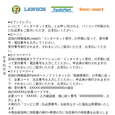
●セブンイレブン
レジにて「インターネット支払」とお申し付けの上、パソコンで印刷され
た払込票をご提示いただき、お支払いください。
●ローソン
店頭の情報端末Loopiの「インターネット受付」の手順に従って、受付番
号・電話番号を入力してください。
受付番号発行されます。それをレジにご提示いただき、お支払いくださ
い。
●セイコーマート
お
店頭の情報端末クラブステーションの「インターネット受付」の手順に従
支
って受付番号・電話番号を入力してください。申込券が発行されますの
払
で、それをレジにご提示いただき、お支払いください。
方
●ファミリーマート
法
店頭の情報端末Famiポート／ファミネットの「収納票発行」の手順に従っ
て、企業コード、注文番号を入力してください。申込券が発行されますの
で、それをレジにご提示いただき、お支払いください。
例）受付番号：XXXXX-0000000000000の場合
頭のXXXXXが企業コードです。
企業コード「XXXXX」入力確認後、後に続く番号「0000000000000」入
力します。
※発行の『コンビニ用：払込票番号』を紛失なさった場合は再通知いたし
ます
※商品発送時に領収書の発行=希望の方に当店発行の領収書をお送りしま