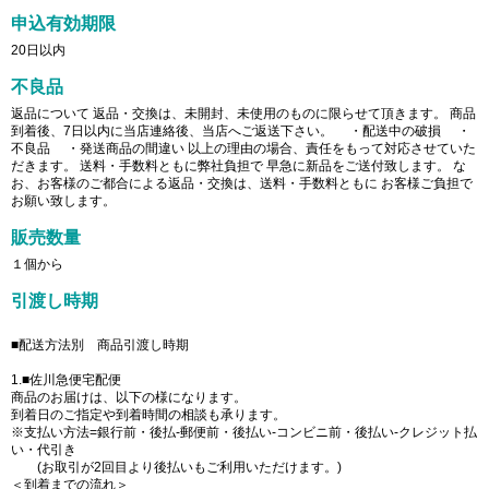
申込有効期限
20日以内
不良品
返品について 返品・交換は、未開封、未使用のものに限らせて頂きます。 商品
到着後、7日以内に当店連絡後、当店へご返送下さい。 ・配送中の破損 ・
不良品 ・発送商品の間違い 以上の理由の場合、責任をもって対応させていた
だきます。 送料・手数料ともに弊社負担で 早急に新品をご送付致します。 な
お、お客様のご都合による返品・交換は、送料・手数料ともに お客様ご負担で
お願い致します。
販売数量
１個から
引渡し時期
■配送方法別 商品引渡し時期
1.■佐川急便宅配便
商品のお届けは、以下の様になります。
到着日のご指定や到着時間の相談も承ります。
※支払い方法=銀行前・後払-郵便前・後払い-コンビニ前・後払い-クレジット払
い・代引き
(お取引が2回目より後払いもご利用いただけます。)
＜到着までの流れ＞