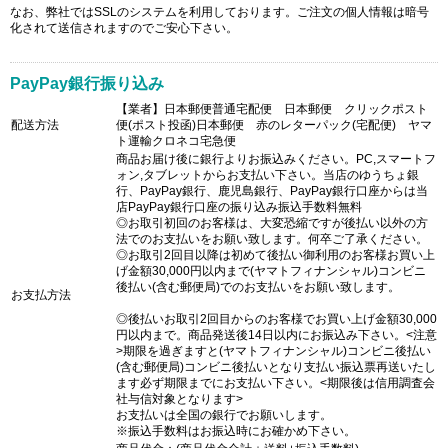
なお、弊社ではSSLのシステムを利用しております。ご注文の個人情報は暗号
化されて送信されますのでご安心下さい。
PayPay銀行振り込み
【業者】日本郵便普通宅配便 日本郵便 クリックポスト
配送方法
便(ポスト投函)日本郵便 赤のレターパック(宅配便) ヤマ
ト運輸クロネコ宅急便
商品お届け後に銀行よりお振込みください。PC,スマートフ
ォン,タブレットからお支払い下さい。当店のゆうちょ銀
行、PayPay銀行、鹿児島銀行、PayPay銀行口座からは当
店PayPay銀行口座の振り込み振込手数料無料
◎お取引初回のお客様は、大変恐縮ですが後払い以外の方
法でのお支払いをお願い致します。何卒ご了承ください。
◎お取引2回目以降は初めて後払い御利用のお客様お買い上
げ金額30,000円以内まで(ヤマトフィナンシャル)コンビニ
後払い(含む郵便局)でのお支払いをお願い致します。
お支払方法
◎後払いお取引2回目からのお客様でお買い上げ金額30,000
円以内まで。商品発送後14日以内にお振込み下さい。<注意
>期限を過ぎますと(ヤマトフィナンシャル)コンビニ後払い
(含む郵便局)コンビニ後払いとなり支払い振込票再送いたし
ます必ず期限までにお支払い下さい。<期限後は信用調査会
社与信対象となります>
お支払いは全国の銀行でお願いします。
※振込手数料はお振込時にお確かめ下さい。