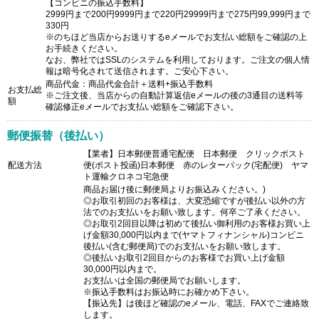
【コンビニの振込手数料】
2999円まで200円9999円まで220円29999円まで275円99,999円まで
330円
※のちほど当店からお送りするeメールでお支払い総額をご確認の上
お手続きください。
なお、弊社ではSSLのシステムを利用しております。ご注文の個人情
報は暗号化されて送信されます。ご安心下さい。
商品代金：商品代金合計＋送料+振込手数料
お支払総
※ご注文後、当店からの自動計算返信eメールの後の3通目の送料等
額
確認修正eメールでお支払い総額をご確認下さい。
郵便振替（後払い）
【業者】日本郵便普通宅配便 日本郵便 クリックポスト
配送方法
便(ポスト投函)日本郵便 赤のレターパック(宅配便) ヤマ
ト運輸クロネコ宅急便
商品お届け後に郵便局よりお振込みください。)
◎お取引初回のお客様は、大変恐縮ですが後払い以外の方
法でのお支払いをお願い致します。何卒ご了承ください。
◎お取引2回目以降は初めて後払い御利用のお客様お買い上
げ金額30,000円以内まで(ヤマトフィナンシャル)コンビニ
後払い(含む郵便局)でのお支払いをお願い致します。
◎後払いお取引2回目からのお客様でお買い上げ金額
30,000円以内まで。
お支払いは全国の郵便局でお願いします。
※振込手数料はお振込時にお確かめ下さい。
【振込先】は後ほど確認のeメール、電話、FAXでご連絡致
します。