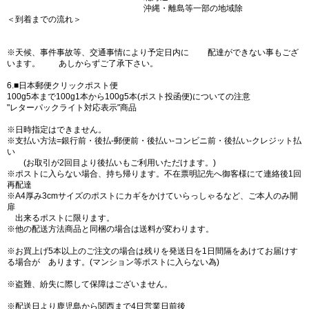
沖縄・離島等一部の地域除
＜到着までの流れ＞
※天候、事件事故等、交通事情により予定日内に 配達ができない事もござ
います。 あしからずご了承下さい。
6.■日本郵便クリックポスト便
100g5本まで100g1本から100g5本(ポスト投函便)についての注意
"レターパックライト対応表示"商品
※日時指定はできません。
※支払い方法=銀行前・後払-郵便前・後払い-コンビニ前・後払い-クレジット払
い
(お取引が2回目より後払いもご利用いただけます。)
※ポストに入らない場合、持ち帰ります。不在票明記先へ御客様にて連絡後1回
再配達
※A4厚み3cmサイズのポストにカギをかけていらっしゃるなど、ご本人のみ開
扉
出来るポストに限ります。
※他の配送方法商品と同梱の場合は送料が変わります。
※お買上げ5本以上のご注文の場合は残りを発送日を1日間隔をあけてお届けす
る場合が あります。(マンション等ポストに入らない為)
※盗難、紛失に際して保障はございません。
※配送日より鹿児島から関西まで4日営業日前後