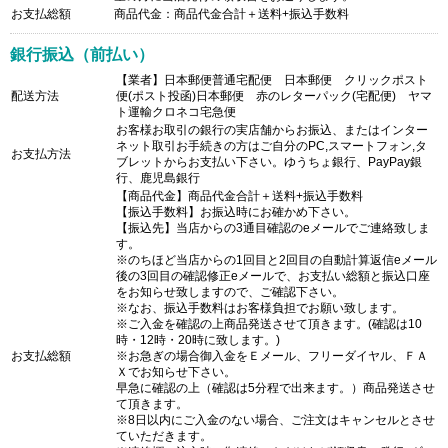
お支払総額
商品代金：商品代金合計＋送料+振込手数料
銀行振込（前払い）
【業者】日本郵便普通宅配便 日本郵便 クリックポスト
配送方法
便(ポスト投函)日本郵便 赤のレターパック(宅配便) ヤマ
ト運輸クロネコ宅急便
お客様お取引の銀行の実店舗からお振込、またはインター
ネット取引お手続きの方はご自分のPC,スマートフォン,タ
お支払方法
ブレットからお支払い下さい。ゆうちょ銀行、PayPay銀
行、鹿児島銀行
【商品代金】商品代金合計＋送料+振込手数料
【振込手数料】お振込時にお確かめ下さい。
【振込先】当店からの3通目確認のeメールでご連絡致しま
す。
※のちほど当店からの1回目と2回目の自動計算返信eメール
後の3回目の確認修正eメールで、お支払い総額と振込口座
をお知らせ致しますので、ご確認下さい。
※なお、振込手数料はお客様負担でお願い致します。
※ご入金を確認の上商品発送させて頂きます。(確認は10
時・12時・20時に致します。)
お支払総額
※お急ぎの場合御入金をＥメール、フリーダイヤル、ＦＡ
Ｘでお知らせ下さい。
早急に確認の上（確認は5分程で出来ます。）商品発送させ
て頂きます。
※8日以内にご入金のない場合、ご注文はキャンセルとさせ
ていただきます。