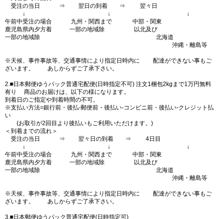
受注の当日 ⇒ 翌日の到着 ⇒ 翌々日
↓ ↓ ↓
午前中受注の場合 九州・関西まで 中部・関東
鹿児島県内夕方着 一部の地域除 以北及び
一部の地域除 北海道
沖縄・離島等
※天候、事件事故等、交通事情により指定日時内に 配達ができない事もご
ざいます。 あしからずご了承下さい。
2.■日本郵便ゆうパック普通宅配便(日時指定不可) 注文1梱包2kgまで1万円無料
有り 商品のお届けは、以下の様になります。
到着日のご指定や到着時間の不可。
※支払い方法=銀行前・後払-郵便前・後払い-コンビニ前・後払い-クレジット払
い
(お取引が2回目より後払いもご利用いただけます。)
＜到着までの流れ＞
受注の当日 ⇒ 翌々日の到着 ⇒ 4日目
↓ ↓ ↓
午前中受注の場合 九州・関西まで 中部・関東
鹿児島県内夕方着 一部の地域除 以北及び
一部の地域除 北海道
沖縄・離島等
※天候、事件事故等、交通事情により指定日時内に 配達ができない事もご
ざいます。 あしからずご了承下さい。
3.■日本郵便ゆうパック普通宅配便(日時指定可)