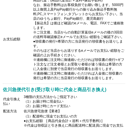
商品代金：(商品代金合計＋送料+振込手数料)
なお、振込手数料はお客様負担でお願い致します。5000円
以上御買上及PayPay銀行からの振り込み振込手数料無
料,PC,スマートフォン,タブレットからお支払い下さい。当
店のゆうちょ銀行、PayPay銀行、鹿児島銀行
【振込先】は後ほど確認のeメール、電話、FAXでご連絡致
します。
※ご注文後、当店からの自動計算返信eメールの後の3回目
の送料等確認修正eメールでお支払い総額をご確認下さい。
お支払総額
●領収書の発行=希望の方に当店発行の領収書をお送りしま
す。
※のちほど当店からお送りするeメールでお支払い総額をご
確認の上お手続きください。
※連絡欄に注文時に御連絡いただければ領収書の発行=ギフ
ト注文など注文者様とお受取り者様が違う場合は希望の方
に入金後に別便で当店発行の領収書をお送りします。
※連絡欄に注文時に御連絡いただければ入金後に領収書の
発行は希望の方に当店発行の領収書をお送りします。
佐川急便代引き(受け取り時に代金と商品引き換え)
3種類の支払方法からご指定下さい
代金引換え
（1）お届け時に現金払い
払い
（2）お届け時にカード支払い
配送方法
佐川急便宅急便【業者】
（1）配達時に現金でお支払いの方
●お支払総額 [ 商品代金合計＋送料＋代引手数料) ]
※代金は領収証と引き換えに商品配送時に配送員に現金でお支払