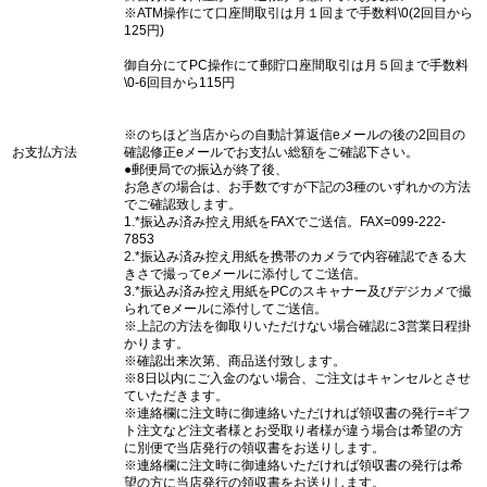
※ATM操作にて口座間取引は月１回まで手数料\0(2回目から
125円)
御自分にてPC操作にて郵貯口座間取引は月５回まで手数料
\0-6回目から115円
※のちほど当店からの自動計算返信eメールの後の2回目の
お支払方法
確認修正eメールでお支払い総額をご確認下さい。
●郵便局での振込が終了後、
お急ぎの場合は、お手数ですが下記の3種のいずれかの方法
でご確認致します。
1.*振込み済み控え用紙をFAXでご送信。FAX=099-222-
7853
2.*振込み済み控え用紙を携帯のカメラで内容確認できる大
きさで撮ってeメールに添付してご送信。
3.*振込み済み控え用紙をPCのスキャナー及びデジカメで撮
られてeメールに添付してご送信。
※上記の方法を御取りいただけない場合確認に3営業日程掛
かります。
※確認出来次第、商品送付致します。
※8日以内にご入金のない場合、ご注文はキャンセルとさせ
ていただきます。
※連絡欄に注文時に御連絡いただければ領収書の発行=ギフ
ト注文など注文者様とお受取り者様が違う場合は希望の方
に別便で当店発行の領収書をお送りします。
※連絡欄に注文時に御連絡いただければ領収書の発行は希
望の方に当店発行の領収書をお送りします。