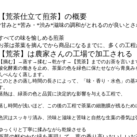
【荒茶仕立て煎茶】の概要
*甘みと*苦み・*渋み*滋味の調和がとれるのが良いとさ
すべての味を愉しめる煎茶
お茶は茶葉を摘んでから商品になるまでに、多くの工程
【荒茶】は農家さんの工場で加工される
【摘む】→蒸す→揉む→乾かす→【荒茶】までのお茶を言いま
酸化酵素の働きを止め、茶葉の色を緑色に保たせながら青臭み
んべんなく蒸します。
このときの蒸し時間の長さによって、「味・香り・水色」の基
す。
蒸熱は、緑茶の色と品質に決定的な影響を与える工程で、
蒸し時間が浅いほど、この後の工程で茶葉の細胞膜が残るため
色沢はスッキリ清み、渋味と滋味と苦味と自然な生葉の香気は
ゆっくりと丁寧に揉みながら乾燥させる
新芽の鮮やかな緑を再現して、葉の香り高いおいしいお