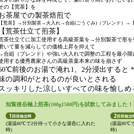
その【荒茶】を
お茶屋での製茶焙煎で
【荒茶】→分別製茶→火入れ→合組(ごうぐみ)（ブレンド）→
【荒茶仕立て煎茶】
荒茶仕立てに加工使用する高級茶葉を→分別製茶で形を
磨いて量を減らしての価格上昇を抑えて
→合組（ブレンド）や強い火入れで調整の工程を最小限
使用する優秀農家さんの高級茶葉本来の味を崩さず
60℃前後のお湯で淹れ1、2分浸出すると 
味の調和がとれるのが良いとされる
スッキリした涼しいすべての味を愉しめ
知覧後岳極上煎茶(100g1500円)を試飲してみました！
(湯温60℃で2分待って小さな湯呑に入れた
(湯温80
時)
時)