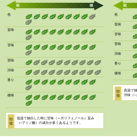
色
色
旨味
旨味
甘味
苦味
甘味
渋味
苦味
香り
渋味
後味
香り
高温で
渋味（
後味
低温で抽出した時に甘味（＝ポリフェノール）旨み
（=アミノ酸）の成分が多くあるようです。