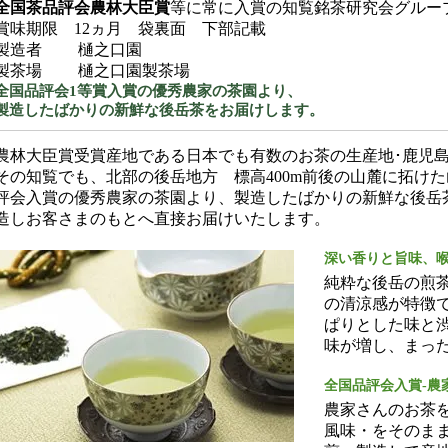
全国茶品評会農林大臣賞
等に常に入賞の知覧銘茶研究会グループ
賞味期限 12ヵ月 袋裏面 下部記載
製造者 樋之口園
製茶場 樋之口園製茶場
全国品評会1等賞入賞の優秀農家の茶園より、
製造したばかりの新鮮な後岳茶をお届けします。
農林大臣賞受賞産地である日本でも有数のお茶の生産地･鹿児
その知覧でも、北部の後岳地方 標高400m前後の山麓に拓け
評会入賞の優秀農家の茶園より、製造したばかりの新鮮な後岳
造しお客さまのもとへ直接お届けいたします。
深い香りと旨味、
純粋な後岳の煎
の清涼感が特徴
ぱりとした味と
味が増し、まっ
全国品評会入賞-農
農家さんのお茶を
風味・をそのま