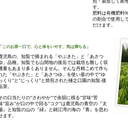
煎・製造して産
す。
肥料は有機肥料9
の割合で使用し
だけます。
「このお茶一口で、心と体をいやす、気は満ちる」
鹿児島の、知覧で摘まれる「やぶきた」と「あさつ
ゆ」品種。知覧でも山間地の後岳では栽培も難しく収
穫量もあまり多くありません。そんな丹精こめて作ら
れた「やぶきた」と「あさつゆ」を使い釜の中で”ゆ
っくり”と”じっくり”と焙煎された樋之口園の知覧-後
岳茶。
その口当たりの”さわやか”で余韻に残る”甘味”苦
味”旨み”が口の中で回る”コク”は鹿児島の青空の『太
陽』と知覧の山の『緑』と錦江湾の海の『青』を思わ
せます。