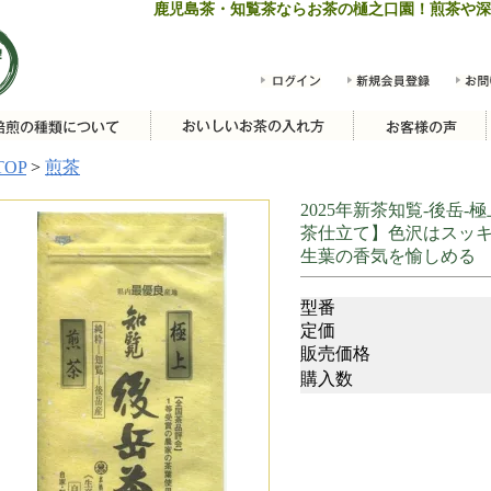
鹿児島茶・知覧茶ならお茶の樋之口園！煎茶や深
TOP
>
煎茶
2025年新茶知覧-後岳-極
茶仕立て】色沢はスッ
生葉の香気を愉しめる
型番
定価
販売価格
購入数