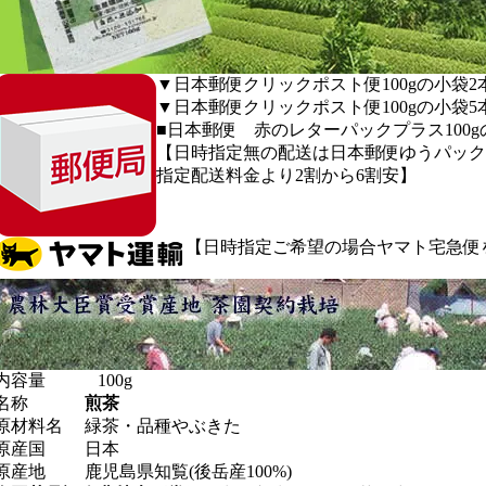
▼日本郵便クリックポスト便100gの小袋2
▼日本郵便クリックポスト便100gの小袋5
■日本郵便 赤のレターパックプラス100gの
【日時指定無の配送は日本郵便ゆうパック
指定配送料金より2割から6割安】
【日時指定ご希望の場合ヤマト宅急便
内容量 100g
名称
煎茶
原材料名 緑茶・品種やぶきた
原産国 日本
原産地 鹿児島県知覧(後岳産100%)