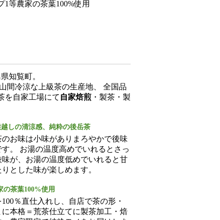
1等農家の茶葉100%使用
島県知覧町。
た山間冷涼な上級茶の生産地、 全国品
茶を自家工場にて
自家焙煎
・製茶・製
喉越しの清涼感、純粋の後岳茶
茶のお味は小味がありまろやかで後味
です。 お湯の温度高めでいれるとさっ
渋味が、お湯の温度低めでいれると甘
たりとした味が楽しめます。
家の茶葉100%使用
100％直仕入れし、自店で茶の形・
まに本格＝荒茶仕立てに製茶加工・焙