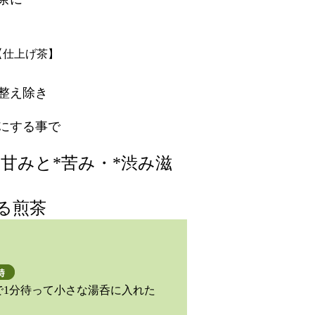
【仕上げ茶】
整え除き
にする事で
*甘みと*苦み・*渋み滋
る煎茶
℃で1分待って小さな湯呑に入れた