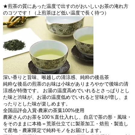
★煎茶の質にあった温度で出すのがおいしいお茶の淹れ方
のコツです！（上煎茶ほど低い温度で長く待つ）
深い香りと旨味、喉越しの清涼感、純粋の後岳茶
純粋な後岳の煎茶のお味は小味がありまろやかで後味の清
涼感が特徴です。 お湯の温度高めでいれるとさっぱりとし
た味と渋味が、お湯の温度低めでいれると甘味が増し、ま
ったりとした味が楽しめます。
全国品評会入賞-農家の茶葉100%使用
農家さんのお茶を100％直仕入れし、自店で茶の形・風味・
をそのままに本格＝荒茶仕立てに製茶加工・焙煎・製造し
て産地・農家限定で純粋モノをお届けします。