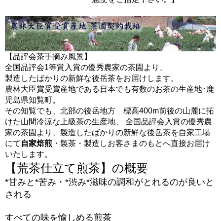
【品評会茶手摘み風景】
全国品評会1等賞入賞の優秀農家の茶園より、
製造したばかりの新鮮な後岳茶をお届けします。
農林大臣賞受賞産地である日本でも有数のお茶の生産地･鹿
児島県知覧町。
その知覧でも、北部の後岳地方 標高400m前後の山麓に拓
けた山間冷涼な上級茶の生産地、 全国品評会入賞の優秀農
家の茶園より、製造したばかりの新鮮な後岳茶を自家工場
にて
自家焙煎
・製茶・製造しお客さまのもとへ直接お届け
いたします。
【荒茶仕立て煎茶】の概要
*甘みと*苦み・*渋み*滋味の調和がとれるのが良いと
される
すべての味を愉しめる煎茶