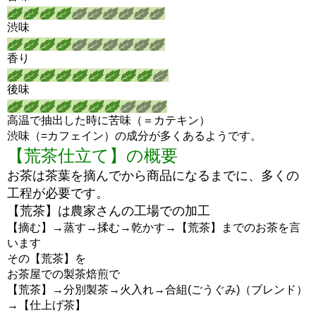
渋味
香り
後味
高温で抽出した時に苦味（＝カテキン）
渋味（=カフェイン）の成分が多くあるようです。
【荒茶仕立て】の概要
お茶は茶葉を摘んでから商品になるまでに、多くの
工程が必要です。
【荒茶】は農家さんの工場での加工
【摘む】→蒸す→揉む→乾かす→【荒茶】までのお茶を言
います
その【荒茶】を
お茶屋での製茶焙煎で
【荒茶】→分別製茶→火入れ→合組(ごうぐみ)（ブレンド）
→【仕上げ茶】