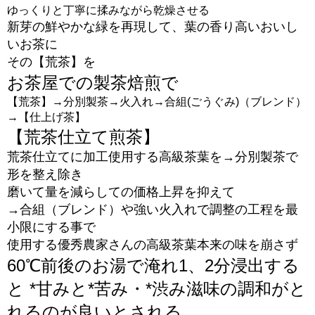
ゆっくりと丁寧に揉みながら乾燥させる
新芽の鮮やかな緑を再現して、葉の香り高いおいし
いお茶に
その【荒茶】を
お茶屋での製茶焙煎で
【荒茶】→分別製茶→火入れ→合組(ごうぐみ)（ブレンド）
→【仕上げ茶】
【荒茶仕立て煎茶】
荒茶仕立てに加工使用する高級茶葉を→分別製茶で
形を整え除き
磨いて量を減らしての価格上昇を抑えて
→合組（ブレンド）や強い火入れで調整の工程を最
小限にする事で
使用する優秀農家さんの高級茶葉本来の味を崩さず
60℃前後のお湯で淹れ1、2分浸出する
と *甘みと*苦み・*渋み滋味の調和がと
れるのが良いとされる