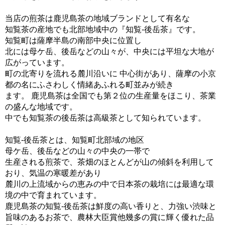
当店の煎茶は鹿児島茶の地域ブランドとして有名な
知覧茶の産地でも北部地域中の『知覧‐後岳茶』です。
知覧町は薩摩半島の南部中央に位置し
北には母ケ岳、後岳などの山々が、中央には平坦な大地が
広がっています。
町の北寄りを流れる麓川沿いに 中心街があり、薩摩の小京
都の名にふさわしく情緒あふれる町並みが続き
ます。 鹿児島茶は全国でも第２位の生産量をほこり、茶業
の盛んな地域です。
中でも知覧茶の後岳茶は高級茶として知られています。
知覧‐後岳茶とは、知覧町北部域の地区
母ケ岳、後岳などの山々の中央の一帯で
生産される煎茶で、茶畑のほとんどが山の傾斜を利用して
おり、気温の寒暖差があり
麓川の上流域からの恵みの中で日本茶の栽培には最適な環
境の中で育まれています。
鹿児島茶の知覧‐後岳茶は鮮度の高い香りと、力強い渋味と
旨味のあるお茶で、農林大臣賞他幾多の賞に輝く優れた品