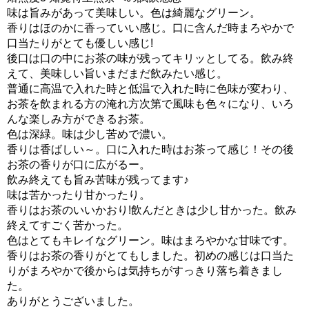
味は旨みがあって美味しい。色は綺麗なグリーン。
香りはほのかに香っていい感じ。口に含んだ時まろやかで
口当たりがとても優しい感じ!
後口は口の中にお茶の味が残ってキリッとしてる。飲み終
えて、美味しい旨いまだまだ飲みたい感じ。
普通に高温で入れた時と低温で入れた時に色味が変わり、
お茶を飲まれる方の淹れ方次第で風味も色々になり、いろ
んな楽しみ方ができるお茶。
色は深緑。味は少し苦めで濃い。
香りは香ばしい～。口に入れた時はお茶って感じ！その後
お茶の香りが口に広がるー。
飲み終えても旨み苦味が残ってます♪
味は苦かったり甘かったり。
香りはお茶のいいかおり!飲んだときは少し甘かった。飲み
終えてすごく苦かった。
色はとてもキレイなグリーン。味はまろやかな甘味です。
香りはお茶の香りがとてもしました。初めの感じは口当た
りがまろやかで後からは気持ちがすっきり落ち着きまし
た。
ありがとうございました。