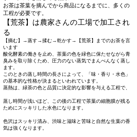
お茶は茶葉を摘んでから商品になるまでに、多くの
工程が必要です。
【荒茶】は農家さんの工場で加工され
る
【摘む】→蒸す→揉む→乾かす→【荒茶】までのお茶を言
います
酸化酵素の働きを止め、茶葉の色を緑色に保たせながら青
臭みを取り除くため、圧力のない蒸気でまんべんなく蒸し
ます。
このときの蒸し時間の長さによって、「味・香り・水色」
の基本的な性格が決まるといわれています。
蒸熱は、緑茶の色と品質に決定的な影響を与える工程で、
蒸し時間が浅いほど、この後の工程で茶葉の細胞膜が残る
ためにスッキリした水色になります。
色沢はスッキリ清み、渋味と滋味と苦味と自然な生葉の香
気は強くなります。