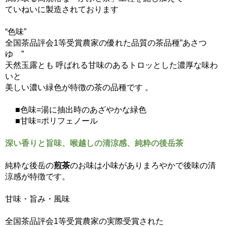
ていねいに製造されております
“色味”
全国茶品評会1等受賞農家の優れた品質の茶品種”あさつ
ゆ ”
天然玉露とも 呼ばれる甘味のあるトロッとした濃厚な味わ
いと
美しい濃い緑色が特徴の茶の品種です 。
■色味=湯に抽出時のあざやかな緑色
■甘味=ポリフェノール
深い香りと旨味、喉越しの清涼感、純粋の後岳茶
純粋な後岳の
煎茶
のお味は小味がありまろやかで後味の清
涼感が特徴です。
甘味・旨み・風味
全国茶品評会1等受賞農家の実際受賞された