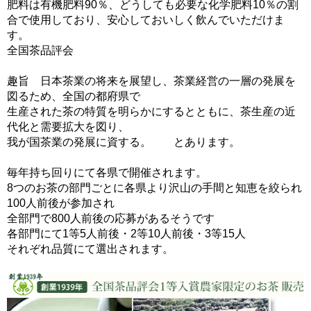
肥料は有機肥料90％、どうしても必要な化学肥料10％の割
合で使用しており、安心しておいしく飲んでいただけま
す。
全国茶品評会
趣旨 日本茶業の将来を展望し、茶業経営の一層の発展を
図るため、全国の都府県で
生産された茶の特質を明らかにするとともに、茶生産の近
代化と需要拡大を図り、
我が国茶業の発展に資する。 とあります。
毎年持ち回りにて各県で開催されます。
8つのお茶の部門ごとに各県より沢山の手間と知恵を絞られ
100人前後が参加され
全部門で800人前後の応募があるそうです
各部門にて1等5人前後・2等10人前後・3等15人
それぞれ品質にて選出されます。