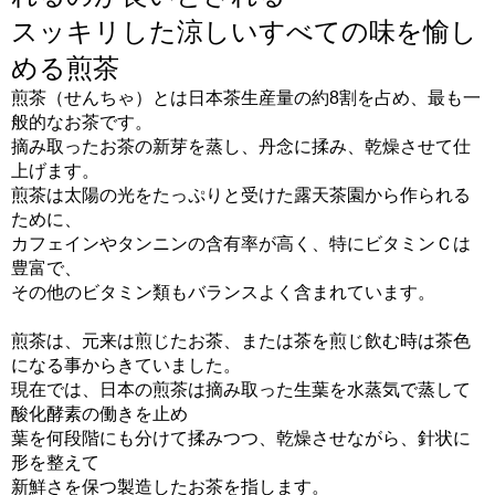
スッキリした涼しいすべての味を愉し
める煎茶
煎茶（せんちゃ）とは日本茶生産量の約8割を占め、最も一
般的なお茶です。
摘み取ったお茶の新芽を蒸し、丹念に揉み、乾燥させて仕
上げます。
煎茶は太陽の光をたっぷりと受けた露天茶園から作られる
ために、
カフェインやタンニンの含有率が高く、特にビタミンＣは
豊富で、
その他のビタミン類もバランスよく含まれています。
煎茶は、元来は煎じたお茶、または茶を煎じ飲む時は茶色
になる事からきていました。
現在では、日本の煎茶は摘み取った生葉を水蒸気で蒸して
酸化酵素の働きを止め
葉を何段階にも分けて揉みつつ、乾燥させながら、針状に
形を整えて
新鮮さを保つ製造したお茶を指します。