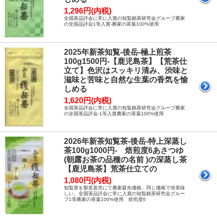
1,296円(内税)
全国茶品評会に常に入賞の知覧銘茶研究会グループ農家
の全国品評会1等入賞-農家の茶葉100%使用
2025年新茶知覧-後岳-極上煎茶
100g1500円-【鹿児島茶】【荒茶仕
立て】色沢はスッキリ清み、渋味と
滋味と苦味と自然な生葉の香気を愉
しめる
1,620円(内税)
全国茶品評会に常に入賞の知覧銘茶研究会グループ農家
の全国茶品評会-1等入賞農家の茶葉100%使用
2026年新茶知覧茶-後岳-特上深蒸し
茶100g1000円- 焙煎度6あさつゆ
(朝露お茶の品種の名前 )の深蒸し茶
【鹿児島茶】荒茶仕立ての
1,080円(内税)
知覧茶を製造直売にて農家庭先価格、同じ価格で倍美味
しい。全国茶品評会に常に入賞の知覧銘茶研究会グルー
プ1等農家の茶葉100%使用 焙煎度6