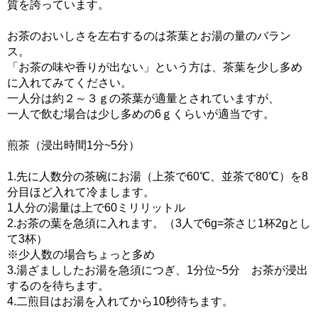
質を誇っています。
お茶のおいしさを左右するのは茶葉とお湯の量のバラン
ス。
「お茶の味や香りが出ない」という方は、茶葉を少し多め
に入れてみてください。
一人分は約２～３ｇの茶葉が適量とされていますが、
一人で飲む場合は少し多めの6ｇくらいが適当です。
煎茶（浸出時間1分~5分）
1.先に人数分の茶碗にお湯（上茶で60℃、並茶で80℃）を8
分目ほど入れて冷まします。
1人分の湯量は上で60ミリリットル
2.お茶の葉を急須に入れます。（3人で6g=茶さじ1杯2gとし
て3杯）
※少人数の場合ちょっと多め
3.湯ざまししたお湯を急須につぎ、1分位~5分 お茶が浸出
するのを待ちます。
4.二煎目はお湯を入れてから10秒待ちます。