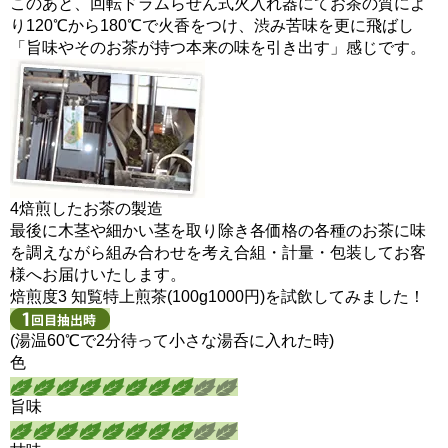
このあと、回転ドラムらせん式火入れ器にてお茶の質によ
り120℃から180℃で火香をつけ、渋み苦味を更に飛ばし
「旨味やそのお茶が持つ本来の味を引き出す」感じです。
4
焙煎したお茶の製造
最後に木茎や細かい茎を取り除き各価格の各種のお茶に味
を調えながら組み合わせを考え合組・計量・包装してお客
様へお届けいたします。
焙煎度3 知覧特上煎茶(100g1000円)を試飲してみました！
(湯温60℃で2分待って小さな湯呑に入れた時)
色
旨味