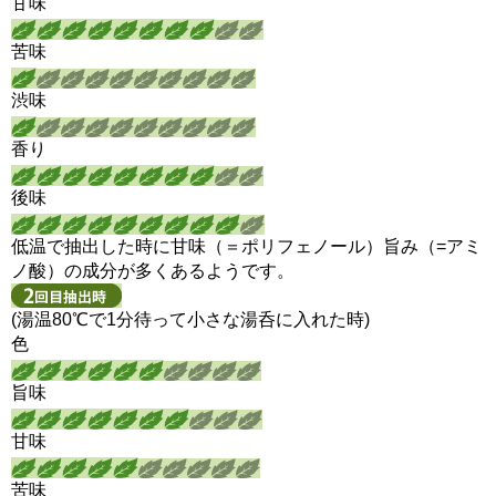
甘味
苦味
渋味
香り
後味
低温で抽出した時に甘味（＝ポリフェノール）旨み（=アミ
ノ酸）の成分が多くあるようです。
(湯温80℃で1分待って小さな湯呑に入れた時)
色
旨味
甘味
苦味