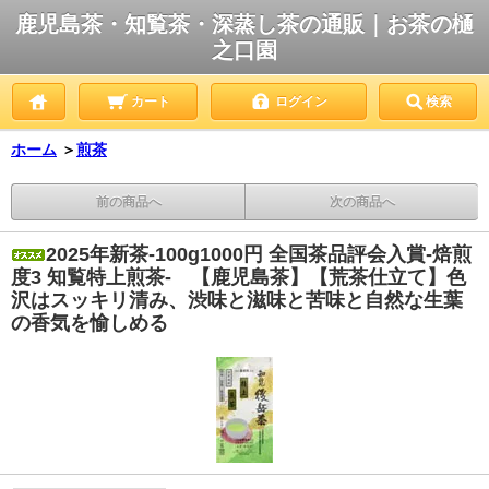
鹿児島茶・知覧茶・深蒸し茶の通販｜お茶の樋
之口園
カート
ログイン
検索
ホーム
＞
煎茶
前の商品へ
次の商品へ
2025年新茶-100g1000円 全国茶品評会入賞-焙煎
度3 知覧特上煎茶- 【鹿児島茶】【荒茶仕立て】色
沢はスッキリ清み、渋味と滋味と苦味と自然な生葉
の香気を愉しめる