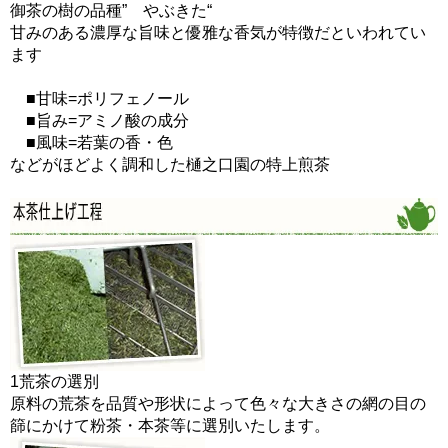
御茶の樹の品種” やぶきた“
甘みのある濃厚な旨味と優雅な香気が特徴だといわれてい
ます
■甘味=ポリフェノール
■旨み=アミノ酸の成分
■風味=若葉の香・色
などがほどよく調和した樋之口園の特上煎茶
1
荒茶の選別
原料の荒茶を品質や形状によって色々な大きさの網の目の
篩にかけて粉茶・本茶等に選別いたします。