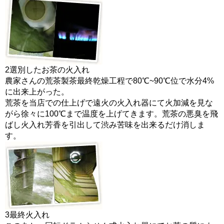
2
選別したお茶の火入れ
農家さんの荒茶製茶最終乾燥工程で80℃~90℃位で水分4%
に出来上がった。
荒茶を当店での仕上げで遠火の火入れ器にて火加減を見な
がら徐々に100℃まで温度を上げてきます。荒茶の悪臭を飛
ばし火入れ芳香を引出して渋み苦味を出来るだけ消しま
す。
3
最終火入れ