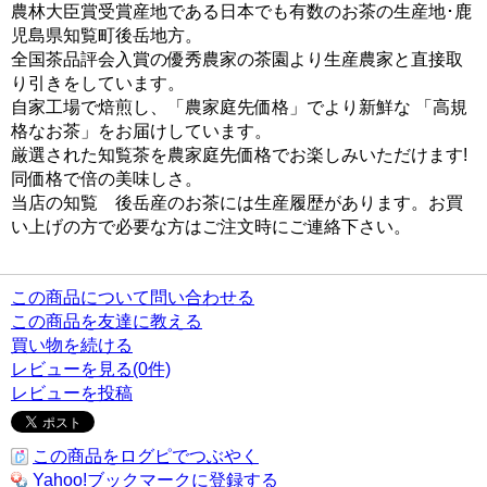
農林大臣賞受賞産地である日本でも有数のお茶の生産地･鹿
児島県知覧町後岳地方。
全国茶品評会入賞の優秀農家の茶園より生産農家と直接取
り引きをしています。
自家工場で焙煎し、
「農家庭先価格」
でより新鮮な
「高規
格なお茶」
をお届けしています。
厳選された知覧茶を農家庭先価格でお楽しみいただけます!
同価格で倍の美味しさ。
当店の知覧 後岳産のお茶には生産履歴があります。お買
い上げの方で必要な方はご注文時にご連絡下さい。
この商品について問い合わせる
この商品を友達に教える
買い物を続ける
レビューを見る(0件)
レビューを投稿
この商品をログピでつぶやく
Yahoo!ブックマークに登録する