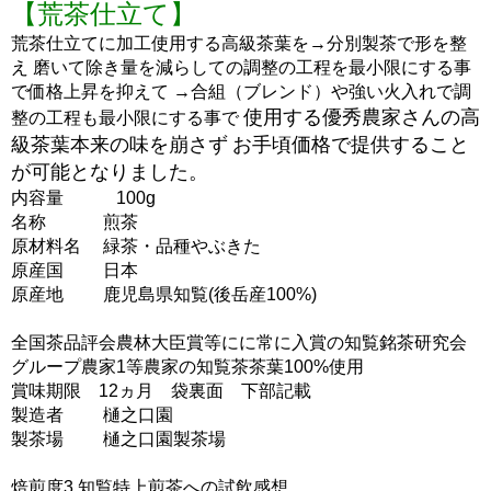
【荒茶仕立て】
荒茶仕立てに加工使用する高級茶葉を→分別製茶で形を整
え
磨いて除き量を減らしての調整の工程を最小限にする事
で価格上昇を抑えて
→合組（ブレンド）や強い火入れで調
使用する優秀農家さんの高
整の工程も最小限にする事で
級茶葉本来の味を崩さず
お手頃価格で提供すること
が可能となりました。
内容量 100g
名称 煎茶
原材料名 緑茶・品種やぶきた
原産国 日本
原産地 鹿児島県知覧(後岳産100%)
全国茶品評会農林大臣賞等にに常に入賞の知覧銘茶研究会
グループ農家1等農家の知覧茶茶葉100%使用
賞味期限 12ヵ月 袋裏面 下部記載
製造者 樋之口園
製茶場 樋之口園製茶場
焙煎度3 知覧特上煎茶への試飲感想