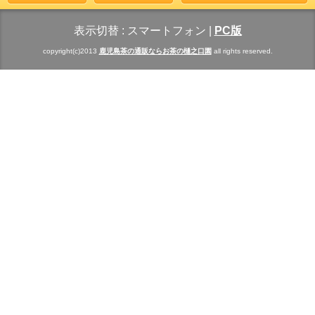
表示切替 :
スマートフォン
|
PC版
copyright(c)2013
鹿児島茶の通販ならお茶の樋之口園
all rights reserved.