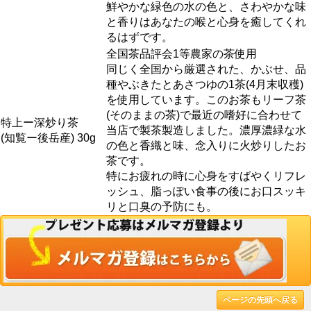
鮮やかな緑色の水の色と、さわやかな味
と香りはあなたの喉と心身を癒してくれ
るはずです。
全国茶品評会1等農家の茶使用
同じく全国から厳選された、かぶせ、品
種やぶきたとあさつゆの1茶(4月末収穫)
を使用しています。このお茶もリーフ茶
(そのままの茶)で最近の嗜好に合わせて
特上ー深炒り茶
当店で製茶製造しました。濃厚濃緑な水
(知覧ー後岳産) 30g
の色と香織と味、念入りに火炒りしたお
茶です。
特にお疲れの時に心身をすばやくリフレ
ッシュ、脂っぽい食事の後にお口スッキ
リと口臭の予防にも。
ページの先頭へ戻る