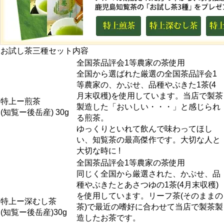
お試し茶三種セット内容
全国茶品評会1等農家の茶使用
全国から選ばれた厳選の全国茶品評会1
等農家の、かぶせ、品種やぶきた1茶(4
月末収穫)を使用しています。当店で製茶
特上ー煎茶
製造した「おいしい・・・」と感じられ
(知覧ー後岳産) 30g
る煎茶。
ゆっくりといれて飲んで味わってほし
い、知覧茶の最高傑作です。大切な人と
大切な時に !
全国茶品評会1等農家の茶使用
同じく全国から厳選された、かぶせ、品
種やぶきたとあさつゆの1茶(4月末収穫)
を使用しています。リーフ茶(そのままの
特上ー深むし茶
茶)で最近の嗜好に合わせて当店で製茶製
(知覧ー後岳産)30g
造したお茶です。