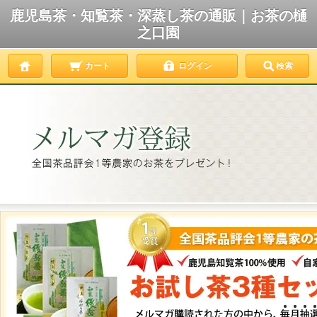
鹿児島茶・知覧茶・深蒸し茶の通販｜お茶の樋
之口園
カート
ログイン
検索